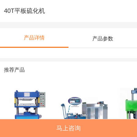
40T平板硫化机
产品详情
产品参数
推荐产品
马上咨询
压花机
织带滴胶机
气动热压