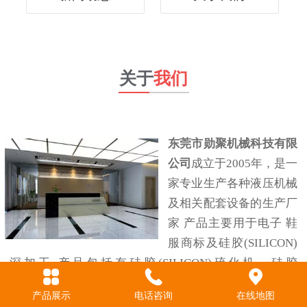
关于
我们
东莞市勋聚机械科技有限
公司
成立于2005年，是一
家专业生产各种液压机械
及相关配套设备的生产厂
家 产品主要用于电子 鞋
服商标及硅胶(SILICON)
深加工 产品包括有硅胶(SILICON)硫化机、硅胶
(SILICON)商标成套机械、矽胶工艺礼品生产线、双头矽
产品展示
电话咨询
在线地图
胶压花机、服装压花机、植胶机、四柱式热压机、EVA